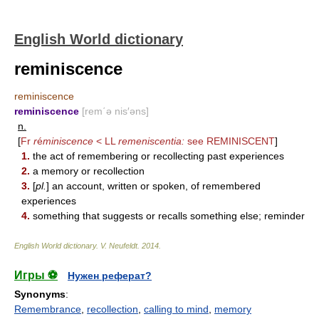
English World dictionary
reminiscence
reminiscence
reminiscence
[rem΄ə nis′əns]
n.
[
Fr
r
é
miniscence
< LL
remeniscentia:
see
REMINISCENT
]
1.
the act of remembering or recollecting past experiences
2.
a memory or recollection
3.
[
pl.
] an account, written or spoken, of remembered
experiences
4.
something that suggests or recalls something else; reminder
English World dictionary
.
V. Neufeldt
.
2014
.
Игры ⚽
Нужен реферат?
Synonyms
:
Remembrance
,
recollection
,
calling to mind
,
memory