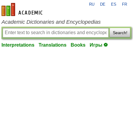
RU
DE
ES
FR
en-academic.com
Academic Dictionaries and Encyclopedias
Search!
Interpretations
Translations
Books
Игры ⚽