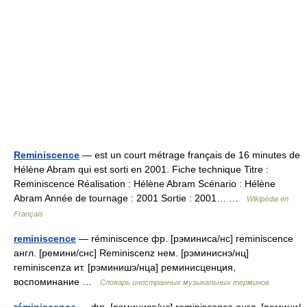
Reminiscence
— est un court métrage français de 16 minutes de
Hélène Abram qui est sorti en 2001. Fiche technique Titre :
Reminiscence Réalisation : Hélène Abram Scénario : Hélène
Abram Année de tournage : 2001 Sortie : 2001… …
Wikipédia en
Français
reminiscence
— réminiscence фр. [рэминиса/нс] reminiscence
англ. [ремини/снс] Reminiscenz нем. [рэминиснэ/нц]
reminiscenza ит. [рэминишэ/нца] реминисценция,
воспоминание …
Словарь иностранных музыкальных терминов