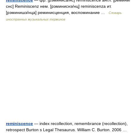
réminiscence
— фр. [рэминиса/нс] reminiscence англ. [ремини/
снс] Reminiscenz нем. [рэминиснэ/нц] reminiscenza ит.
[рэминишэ/нца] реминисценция, воспоминание …
Словарь
иностранных музыкальных терминов
reminiscence
— index recollection, remembrance (recollection),
retrospect Burton s Legal Thesaurus. William C. Burton. 2006 …