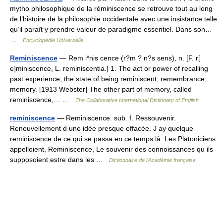
mytho philosophique de la réminiscence se retrouve tout au long
de l’histoire de la philosophie occidentale avec une insistance telle
qu’il paraît y prendre valeur de paradigme essentiel. Dans son…
…
Encyclopédie Universelle
Reminiscence
— Rem i*nis cence (r?m ? n?s sens), n. [F. r[
e]miniscence, L. reminiscentia.] 1. The act or power of recalling
past experience; the state of being reminiscent; remembrance;
memory. [1913 Webster] The other part of memory, called
reminiscence,… …
The Collaborative International Dictionary of English
reminiscence
— Reminiscence. sub. f. Ressouvenir.
Renouvellement d une idée presque effacée. J ay quelque
reminiscence de ce qui se passa en ce temps là. Les Platoniciens
appelloient, Reminiscence, Le souvenir des connoissances qu ils
supposoient estre dans les …
Dictionnaire de l'Académie française