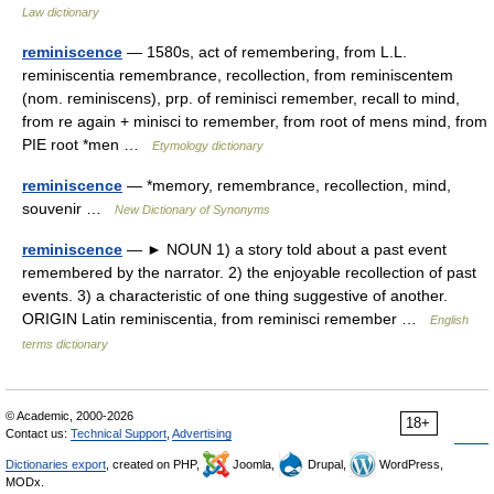
Law dictionary
reminiscence
— 1580s, act of remembering, from L.L.
reminiscentia remembrance, recollection, from reminiscentem
(nom. reminiscens), prp. of reminisci remember, recall to mind,
from re again + minisci to remember, from root of mens mind, from
PIE root *men …
Etymology dictionary
reminiscence
— *memory, remembrance, recollection, mind,
souvenir …
New Dictionary of Synonyms
reminiscence
— ► NOUN 1) a story told about a past event
remembered by the narrator. 2) the enjoyable recollection of past
events. 3) a characteristic of one thing suggestive of another.
ORIGIN Latin reminiscentia, from reminisci remember …
English
terms dictionary
© Academic, 2000-2026
18+
Contact us:
Technical Support
,
Advertising
Dictionaries export
, created on PHP,
Joomla,
Drupal,
WordPress,
MODx.